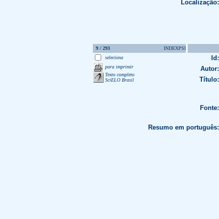
Localização:
9 / 293
INDEXPSI
Id:
seleciona
para imprimir
Autor:
Texto completo
Título:
SciELO Brasil
Fonte:
Resumo em português: