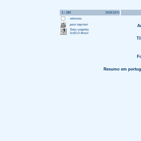
5 / 293
INDEXPSI
seleciona
para imprimir
A
Texto completo
SciELO Brasil
Tí
Fo
Resumo em portug