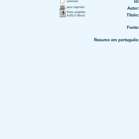
Id:
seleciona
para imprimir
Autor:
Texto completo
Título:
SciELO Brasil
Fonte:
Resumo em português: