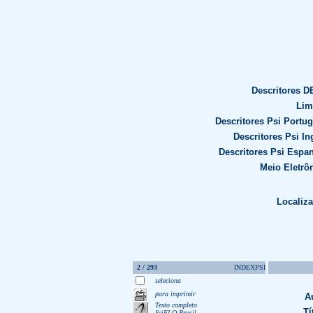
Descritores D
Lim
Descritores Psi Portu
Descritores Psi In
Descritores Psi Espa
Meio Eletrô
Localiza
2 / 293
INDEXPSI
seleciona
para imprimir
A
Texto completo
Tí
SciELO Brasil