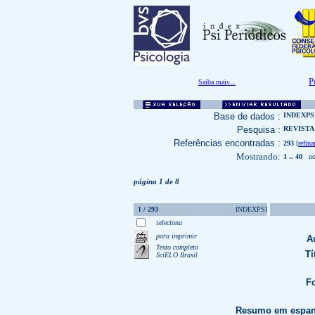
P
Saiba mais...
Base de dados :
INDEXPS
Pesquisa :
REVISTA 
Referências encontradas :
293
[
refina
Mostrando:
1 .. 40
no 
página 1 de 8
1 / 293
INDEXPSI
seleciona
para imprimir
A
Texto completo
Tí
SciELO Brasil
Fo
Resumo em espan