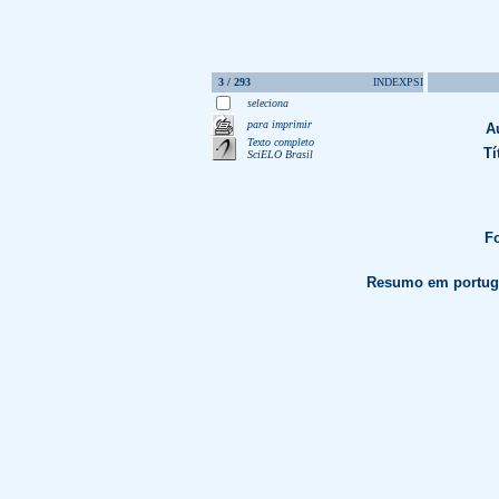
3 / 293
INDEXPSI
seleciona
para imprimir
A
Texto completo
Tí
SciELO Brasil
Fo
Resumo em portug