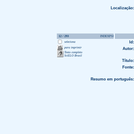
Localização:
12 / 293
INDEXPSI
Id:
seleciona
para imprimir
Autor:
Texto completo
SciELO Brasil
Título:
Fonte:
Resumo em português: