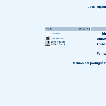
Localização:
7 / 293
INDEXPSI
Id:
seleciona
para imprimir
Autor:
Texto completo
Título:
SciELO Brasil
Fonte:
Resumo em português: