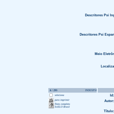
Descritores Psi In
Descritores Psi Espa
Meio Eletrô
Localiza
6 / 293
INDEXPSI
Id:
seleciona
para imprimir
Autor:
Texto completo
SciELO Brasil
Título: