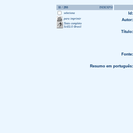
11 / 293
INDEXPSI
Id:
seleciona
para imprimir
Autor:
Texto completo
SciELO Brasil
Título:
Fonte:
Resumo em português: