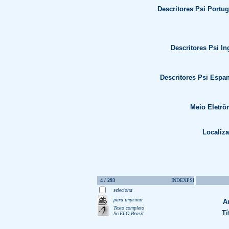
Descritores Psi Portu
Descritores Psi In
Descritores Psi Espa
Meio Eletrô
Localiza
4 / 293
INDEXPSI
seleciona
para imprimir
A
Texto completo
Tí
SciELO Brasil